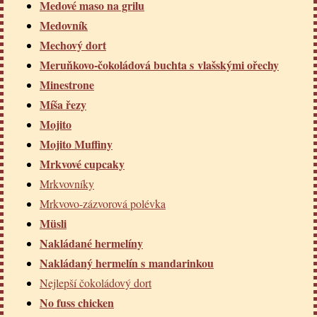
Medové maso na grilu
Medovník
Mechový dort
Meruňkovo-čokoládová buchta s vlašskými ořechy
Minestrone
Míša řezy
Mojito
Mojito Muffiny
Mrkvové cupcaky
Mrkvovníky
Mrkvovo-zázvorová polévka
Müsli
Nakládané hermelíny
Nakládaný hermelín s mandarinkou
Nejlepší čokoládový dort
No fuss chicken