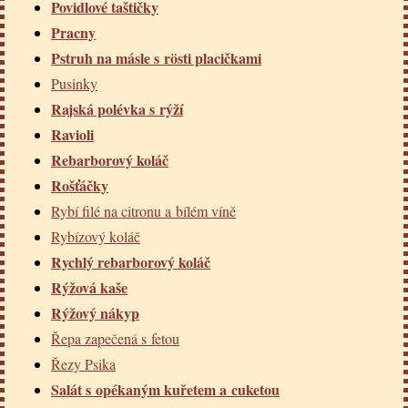
Povidlové taštičky
Pracny
Pstruh na másle s rösti placičkami
Pusinky
Rajská polévka s rýží
Ravioli
Rebarborový koláč
Rošťáčky
Rybí filé na citronu a bílém víně
Rybízový koláč
Rychlý rebarborový koláč
Rýžová kaše
Rýžový nákyp
Řepa zapečená s fetou
Řezy Psika
Salát s opékaným kuřetem a cuketou