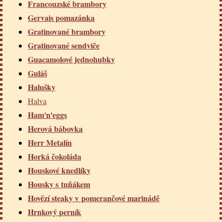
Francouzské brambory
Gervais pomazánka
Gratinované brambory
Gratinované sendviče
Guacamolové jednohubky
Guláš
Halušky
Halva
Ham'n'eggs
Herová bábovka
Herr Metalín
Horká čokoláda
Houskové knedlíky
Housky s tuňákem
Hovězí steaky v pomerančové marinádě
Hrnkový perník