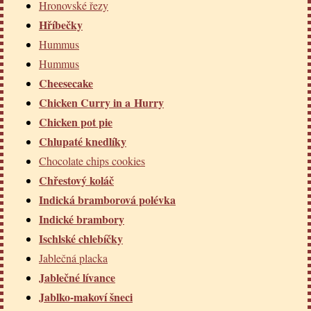
Hronovské řezy
Hříbečky
Hummus
Hummus
Cheesecake
Chicken Curry in a Hurry
Chicken pot pie
Chlupaté knedlíky
Chocolate chips cookies
Chřestový koláč
Indická bramborová polévka
Indické brambory
Ischlské chlebíčky
Jablečná placka
Jablečné lívance
Jablko-makoví šneci