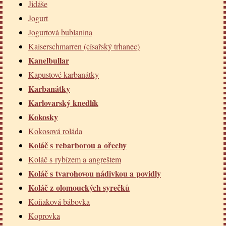
Jidáše
Jogurt
Jogurtová bublanina
Kaiserschmarren (císařský trhanec)
Kanelbullar
Kapustové karbanátky
Karbanátky
Karlovarský knedlík
Kokosky
Kokosová roláda
Koláč s rebarborou a ořechy
Koláč s rybízem a angreštem
Koláč s tvarohovou nádivkou a povidly
Koláč z olomouckých syrečků
Koňaková bábovka
Koprovka