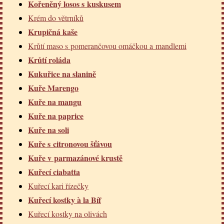
Kořeněný losos s kuskusem
Krém do větrníků
Krupičná kaše
Krůtí maso s pomerančovou omáčkou a mandlemi
Krůtí roláda
Kukuřice na slanině
Kuře Marengo
Kuře na mangu
Kuře na paprice
Kuře na soli
Kuře s citronovou šťávou
Kuře v parmazánové krustě
Kuřecí ciabatta
Kuřecí kari řízečky
Kuřecí kostky à la Bíf
Kuřecí kostky na olivách