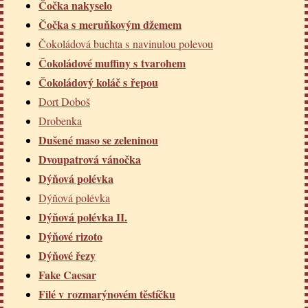
Čočka nakyselo
Čočka s meruňkovým džemem
Čokoládová buchta s navinulou polevou
Čokoládové muffiny s tvarohem
Čokoládový koláč s řepou
Dort Doboš
Drobenka
Dušené maso se zeleninou
Dvoupatrová vánočka
Dýňová polévka
Dýňová polévka
Dýňová polévka II.
Dýňové rizoto
Dýňové řezy
Fake Caesar
Filé v rozmarýnovém těstíčku