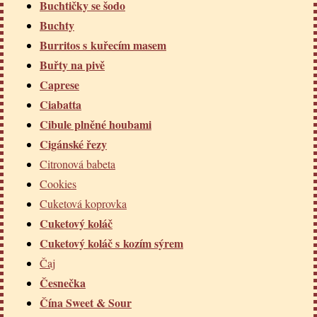
Buchtičky se šodo
Buchty
Burritos s kuřecím masem
Buřty na pivě
Caprese
Ciabatta
Cibule plněné houbami
Cigánské řezy
Citronová babeta
Cookies
Cuketová koprovka
Cuketový koláč
Cuketový koláč s kozím sýrem
Čaj
Česnečka
Čína Sweet & Sour