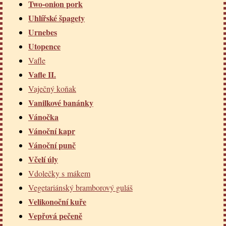
Two-onion pork
Uhlířské špagety
Urnebes
Utopence
Vafle
Vafle II.
Vaječný koňak
Vanilkové banánky
Vánočka
Vánoční kapr
Vánoční punč
Včelí úly
Vdolečky s mákem
Vegetariánský bramborový guláš
Velikonoční kuře
Vepřová pečeně