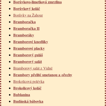
Borůvkovo-limetková zmrzlina
Borůvkový koláč
Borůvky na Žahour
Bramboračka
Bramboračka II
Bramboráky
Bramborové knedlíky
Bramborové placky
Bramborový guláš
Bramborový salát
Bramborový salát z Vídně
Brambory přelité smetanou a ořechy
Brokolicová polévka
Brokolicový koláč
Bublanina
Budínská bábovka