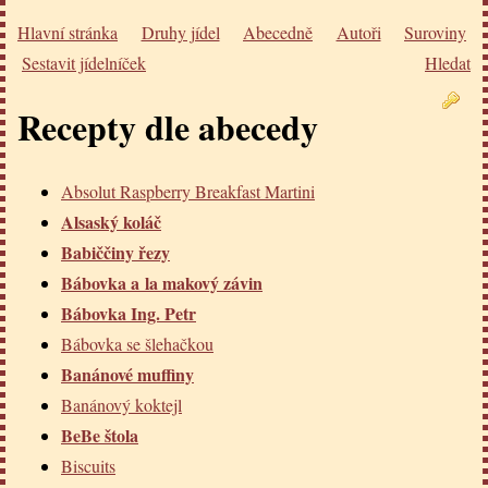
Hlavní stránka
Druhy jídel
Abecedně
Autoři
Suroviny
Sestavit jídelníček
Hledat
Recepty dle abecedy
Absolut Raspberry Breakfast Martini
Alsaský koláč
Babiččiny řezy
Bábovka a la makový závin
Bábovka Ing. Petr
Bábovka se šlehačkou
Banánové muffiny
Banánový koktejl
BeBe štola
Biscuits