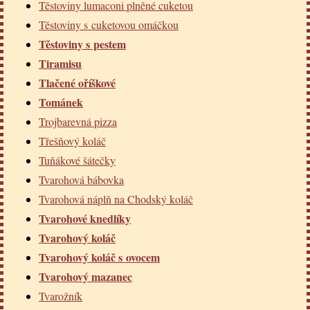
Těstoviny lumaconi plněné cuketou
Těstoviny s cuketovou omáčkou
Těstoviny s pestem
Tiramisu
Tlačené oříškové
Tománek
Trojbarevná pizza
Třešňový koláč
Tuňákové šátečky
Tvarohová bábovka
Tvarohová náplň na Chodský koláč
Tvarohové knedlíky
Tvarohový koláč
Tvarohový koláč s ovocem
Tvarohový mazanec
Tvarožník