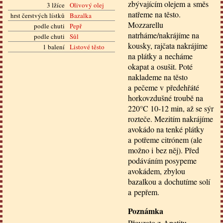
zbývajícím olejem a směs
3 lžíce
Olivový olej
natřeme na těsto.
hrst čerstvých lístků
Bazalka
Mozzarellu
podle chuti
Pepř
natrháme/nakrájíme na
podle chuti
Sůl
kousky, rajčata nakrájíme
1 balení
Listové těsto
na plátky a necháme
okapat a osušit. Poté
naklademe na těsto
a pečeme v předehřáté
horkovzdušné troubě na
220°C 10-12 min, až se sýr
rozteče. Mezitím nakrájíme
avokádo na tenké plátky
a potřeme citrónem (ale
možno i bez něj). Před
podáváním posypeme
avokádem, zbylou
bazalkou a dochutíme solí
a pepřem.
Poznámka
Převzato z Apetitu.