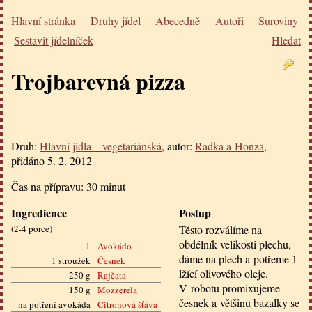
Hlavní stránka
Druhy jídel
Abecedně
Autoři
Suroviny
Sestavit jídelníček
Hledat
Trojbarevná pizza
Druh:
Hlavní jídla – vegetariánská
, autor:
Radka a Honza
,
přidáno
5. 2. 2012
Čas na přípravu:
30 minut
Ingredience
Postup
(
2-4 porce
)
Těsto rozválíme na
obdélník velikosti plechu,
1
Avokádo
dáme na plech a potřeme 1
1 stroužek
Česnek
lžící olivového oleje.
250 g
Rajčata
V robotu promixujeme
150 g
Mozzerela
česnek a většinu bazalky se
na potření avokáda
Citronová šťáva