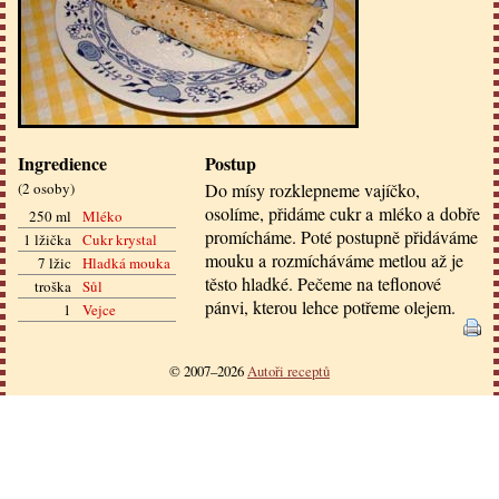
Ingredience
Postup
(
2 osoby
)
Do mísy rozklepneme vajíčko,
osolíme, přidáme cukr a mléko a dobře
250 ml
Mléko
promícháme. Poté postupně přidáváme
1 lžička
Cukr krystal
mouku a rozmícháváme metlou až je
7 lžic
Hladká mouka
těsto hladké. Pečeme na teflonové
troška
Sůl
pánvi, kterou lehce potřeme olejem.
1
Vejce
© 2007–2026
Autoři receptů