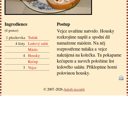
Ingredience
Postup
(
4 porce
)
Vejce uvaříme natvrdo. Housky
rozkrojíme napůl a spodní díl
1 plechovka
Tuňák
namažeme máslem. Na něj
4 listy
Ledový salát
rozprostřeme tuňáka a vejce
Máslo
nakrájená na kolečka. Ta pokapame
4
Housky
kečupem a navrch položíme list
Kečup
ledového salátu. Přiklopíme horní
3
Vejce
polovinou housky.
© 2007–2026
Autoři receptů