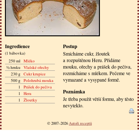
Ingredience
Postup
(
1 bábovka
)
Smícháme cukr, žloutek
a rozpuštěnou Heru. Přidáme
250 ml
Mléko
mouku, ořechy a prášek do pečiva,
½ hrnku
Vlašské ořechy
rozmícháme s mlékem. Pečeme ve
230 g
Cukr krupice
vymazané a vysypané formě.
500 g
Polohrubá mouka
1
Prášek do pečiva
Poznámka
1
Hera
Je třeba použít větší formu, aby těsto
1
Žloutky
nevyteklo.
© 2007–2026
Autoři receptů