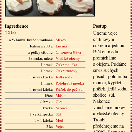
Ingredience
Postup
(
12 ks
)
Utřeme vejce
s třtinovým
1 a ½ hrnku, hrubě strouhaná
Mrkev
cukrem a jednou
1 balení à 200 g
Lučina
lžičkou medu,
z půlky citronu
Citronová šťáva
promícháme
½ hrnku, mleté
Vlašské ořechy
s olejem. Přidáme
1 hrnek
Cukr moučka
směs suchých
1 hrnek
Cukr třtinový
přísad - polohrubá
1 rovná lžička
Jedlá soda
mouka, kypřící
1 hrnek
Polohrubá mouka
prášek, jedlá soda,
1 rovná lžička
Prášek do pečiva
skořice, sůl.
1 lžíce
Máslo
Nakonec
½ hrnku
Olej
vmícháme mrkev
1 lžička
Skořice
a vlašské ořechy.
1 velká špetka
Sůl
Troubu
1 + 1 lžička
Med
předehřejeme na
2 ks
Vejce
175°C. Formu na