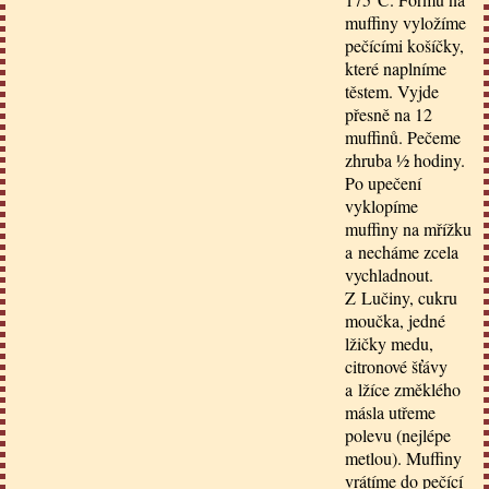
muffiny vyložíme
pečícími košíčky,
které naplníme
těstem. Vyjde
přesně na 12
muffinů. Pečeme
zhruba ½ hodiny.
Po upečení
vyklopíme
muffiny na mřížku
a necháme zcela
vychladnout.
Z Lučiny, cukru
moučka, jedné
lžičky medu,
citronové šťávy
a lžíce změklého
másla utřeme
polevu (nejlépe
metlou). Muffiny
vrátíme do pečící