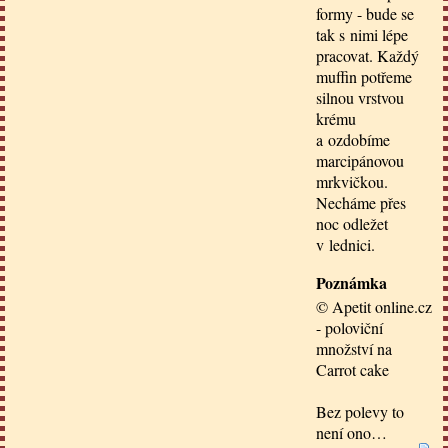
formy - bude se
tak s nimi lépe
pracovat. Každý
muffin potřeme
silnou vrstvou
krému
a ozdobíme
marcipánovou
mrkvičkou.
Necháme přes
noc odležet
v lednici.
Poznámka
© Apetit online.cz
- poloviční
množství na
Carrot cake
Bez polevy to
není ono…