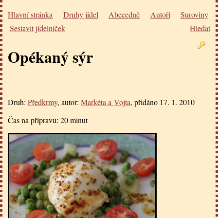
Hlavní stránka
Druhy jídel
Abecedně
Autoři
Suroviny
Sestavit jídelníček
Hledat
Opékaný sýr
Druh:
Předkrmy
, autor:
Markéta a Vojta
, přidáno
17. 1. 2010
Čas na přípravu:
20 minut