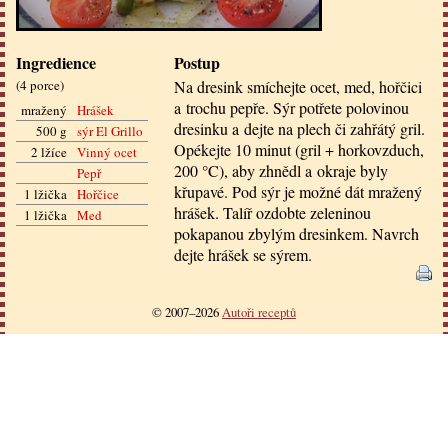
Ingredience
Postup
(
4 porce
)
Na dresink smíchejte ocet, med, hořčici
a trochu pepře. Sýr potřete polovinou
mražený
Hrášek
dresinku a dejte na plech či zahřátý gril.
500 g
sýr El Grillo
Opékejte 10 minut (gril + horkovzduch,
2 lžíce
Vinný ocet
200 °C), aby zhnědl a okraje byly
Pepř
křupavé. Pod sýr je možné dát mražený
1 lžička
Hořčice
hrášek. Talíř ozdobte zeleninou
1 lžička
Med
pokapanou zbylým dresinkem. Navrch
dejte hrášek se sýrem.
© 2007–2026
Autoři receptů