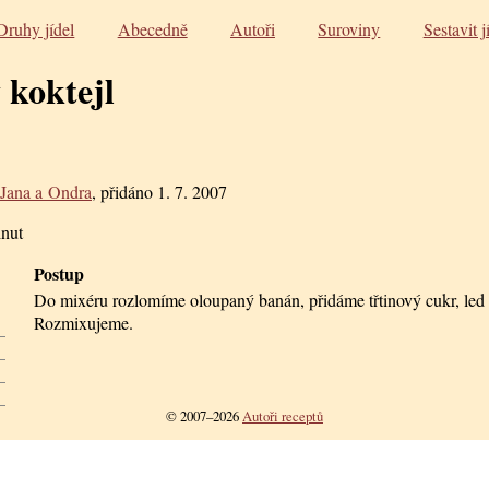
Druhy jídel
Abecedně
Autoři
Suroviny
Sestavit j
koktejl
Jana a Ondra
, přidáno
1. 7. 2007
inut
Postup
Do mixéru rozlomíme oloupaný banán, přidáme třtinový cukr, led
Rozmixujeme.
© 2007–2026
Autoři receptů