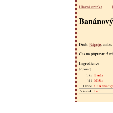
Hlavní stránka
Banánový 
Druh:
Nápoje
, autor:
Čas na přípravu:
5 m
Ingredience
(
2 porce
)
1 ks
Banán
¼ l
Mléko
1 lžíce
Cukr třtinový
5 kostek
Led