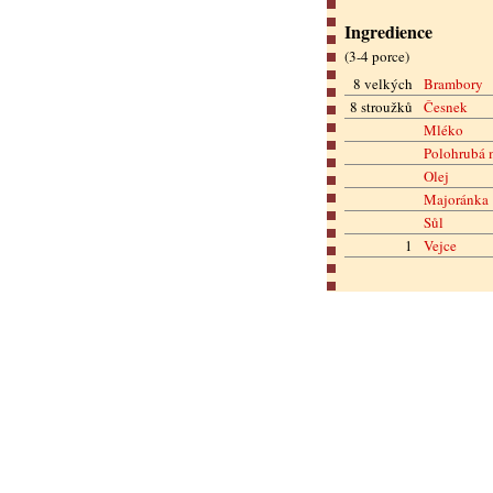
Ingredience
(
3-4 porce
)
8 velkých
Brambory
8 stroužků
Česnek
Mléko
Polohrubá
Olej
Majoránka
Sůl
1
Vejce