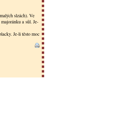
malých slzách). Ve
majoránku a sůl. Je-
acky. Je-li těsto moc