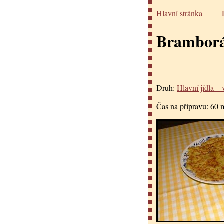
Hlavní stránka
Brambor
Druh:
Hlavní jídla – 
Čas na přípravu:
60 