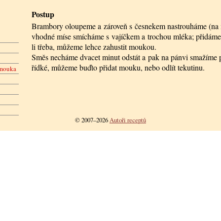
Postup
Brambory oloupeme a zároveň s česnekem nastrouháme (na 
vhodné míse smícháme s vajíčkem a trochou mléka; přidáme 
li třeba, můžeme lehce zahustit moukou.
Směs necháme dvacet minut odstát a pak na pánvi smažíme pl
řídké, můžeme buďto přidat mouku, nebo odlít tekutinu.
 mouka
© 2007–2026
Autoři receptů