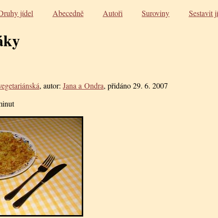
Druhy jídel
Abecedně
Autoři
Suroviny
Sestavit j
áky
vegetariánská
, autor:
Jana a Ondra
, přidáno
29. 6. 2007
minut