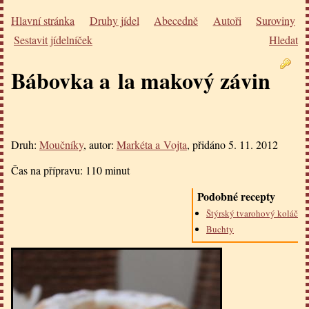
Hlavní stránka
Druhy jídel
Abecedně
Autoři
Suroviny
Sestavit jídelníček
Hledat
Bábovka a la makový závin
Druh:
Moučníky
, autor:
Markéta a Vojta
, přidáno
5. 11. 2012
Čas na přípravu:
110 minut
Podobné recepty
Štýrský tvarohový koláč
Buchty