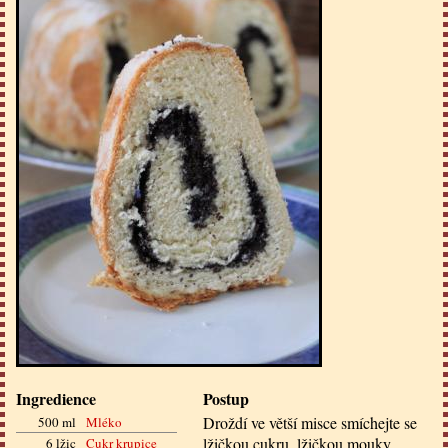
Ingredience
Postup
Droždí ve větší misce smíchejte se
500 ml
Mléko
lžičkou cukru, lžičkou mouky
6 lžic
Cukr krupice