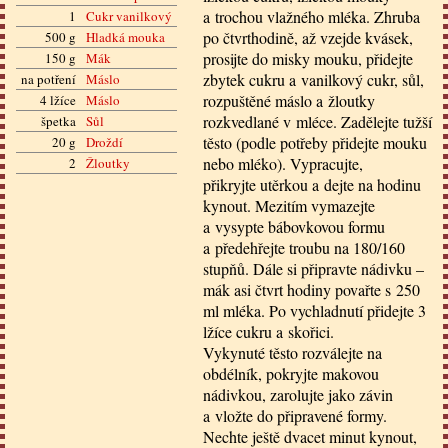
a trochou vlažného mléka. Zhruba
1
Cukr vanilkový
po čtvrthodině, až vzejde kvásek,
500 g
Hladká mouka
prosijte do misky mouku, přidejte
150 g
Mák
zbytek cukru a vanilkový cukr, sůl,
na potření
Máslo
rozpuštěné máslo a žloutky
4 lžíce
Máslo
rozkvedlané v mléce. Zadělejte tužší
špetka
Sůl
těsto (podle potřeby přidejte mouku
20 g
Droždí
nebo mléko). Vypracujte,
2
Žloutky
přikryjte utěrkou a dejte na hodinu
kynout. Mezitím vymazejte
a vysypte bábovkovou formu
a předehřejte troubu na 180/160
stupňů. Dále si připravte nádivku –
mák asi čtvrt hodiny povařte s 250
ml mléka. Po vychladnutí přidejte 3
lžíce cukru a skořici.
Vykynuté těsto rozválejte na
obdélník, pokryjte makovou
nádivkou, zarolujte jako závin
a vložte do připravené formy.
Nechte ještě dvacet minut kynout,