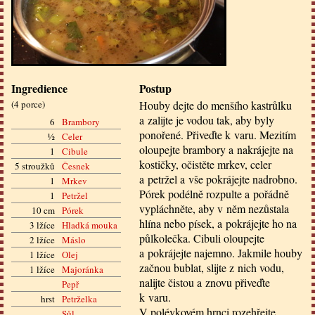
Ingredience
Postup
(
4 porce
)
Houby dejte do menšího kastrůlku
a zalijte je vodou tak, aby byly
6
Brambory
ponořené. Přiveďte k varu. Mezitím
½
Celer
oloupejte brambory a nakrájejte na
1
Cibule
kostičky, očistěte mrkev, celer
5 stroužků
Česnek
a petržel a vše pokrájejte nadrobno.
1
Mrkev
Pórek podélně rozpulte a pořádně
1
Petržel
vypláchněte, aby v něm nezůstala
10 cm
Pórek
hlína nebo písek, a pokrájejte ho na
3 lžíce
Hladká mouka
půlkolečka. Cibuli oloupejte
2 lžíce
Máslo
a pokrájejte najemno. Jakmile houby
1 lžíce
Olej
začnou bublat, slijte z nich vodu,
1 lžíce
Majoránka
nalijte čistou a znovu přiveďte
Pepř
k varu.
hrst
Petrželka
V polévkovém hrnci rozehřejte
Sůl