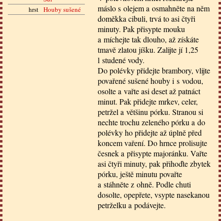
máslo s olejem a osmahněte na něm
hrst
Houby sušené
doměkka cibuli, trvá to asi čtyři
minuty. Pak přisypte mouku
a míchejte tak dlouho, až získáte
tmavě zlatou jíšku. Zalijte jí 1,25
l studené vody.
Do polévky přidejte brambory, vlijte
povařené sušené houby i s vodou,
osolte a vařte asi deset až patnáct
minut. Pak přidejte mrkev, celer,
petržel a většinu pórku. Stranou si
nechte trochu zeleného pórku a do
polévky ho přidejte až úplně před
koncem vaření. Do hrnce prolisujte
česnek a přisypte majoránku. Vařte
asi čtyři minuty, pak přihoďte zbytek
pórku, ještě minutu povařte
a stáhněte z ohně. Podle chuti
dosolte, opepřete, vsypte nasekanou
petrželku a podávejte.