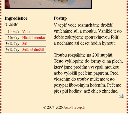
Ingredience
Postup
(
1 chléb
)
V teplé vodě rozmícháme droždí,
vmícháme sůl a mouku. Vzniklé těsto
1 hrnek
Voda
dobře zakryjeme (potravinovou fólií)
2 hrnky
Hladká mouka
a necháme asi deset hodin kynout.
½ lžičky
Sůl
⅛ lžičky
Sušené droždí
Troubu rozpálíme na 200 stupňů.
Těsto vyklopíme do formy či na plech,
který jsme předtím vysypali moukou,
nebo vyložili pečícím papírem. Před
vložením do trouby můžeme těsto
posypat libovolným kořením. Pečeme
přes půl hodiny, než chléb zhnědne.
© 2007–2026
Autoři receptů