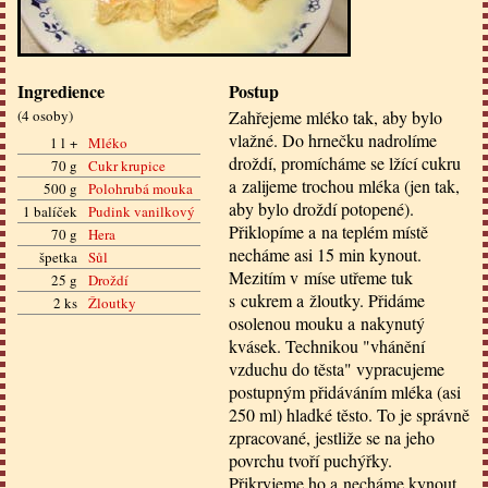
Ingredience
Postup
(
4 osoby
)
Zahřejeme mléko tak, aby bylo
vlažné. Do hrnečku nadrolíme
1 l +
Mléko
droždí, promícháme se lžící cukru
70 g
Cukr krupice
a zalijeme trochou mléka (jen tak,
500 g
Polohrubá mouka
aby bylo droždí potopené).
1 balíček
Pudink vanilkový
Přiklopíme a na teplém místě
70 g
Hera
necháme asi 15 min kynout.
špetka
Sůl
Mezitím v míse utřeme tuk
25 g
Droždí
s cukrem a žloutky. Přidáme
2 ks
Žloutky
osolenou mouku a nakynutý
kvásek. Technikou "vhánění
vzduchu do těsta" vypracujeme
postupným přidáváním mléka (asi
250 ml) hladké těsto. To je správně
zpracované, jestliže se na jeho
povrchu tvoří puchýřky.
Přikryjeme ho a necháme kynout