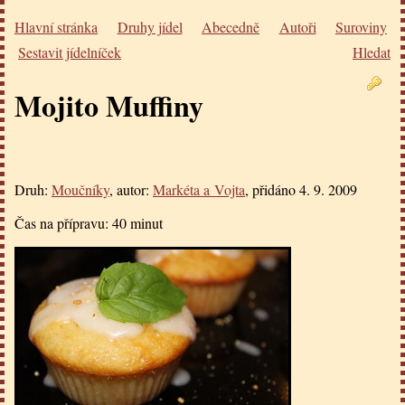
Hlavní stránka
Druhy jídel
Abecedně
Autoři
Suroviny
Sestavit jídelníček
Hledat
Mojito Muffiny
Druh:
Moučníky
, autor:
Markéta a Vojta
, přidáno
4. 9. 2009
Čas na přípravu:
40 minut