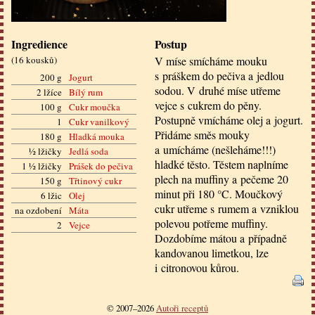
Ingredience
Postup
(
16 kousků
)
V míse smícháme mouku
s práškem do pečiva a jedlou
200 g
Jogurt
sodou. V druhé míse utřeme
2 lžíce
Bílý rum
vejce s cukrem do pěny.
100 g
Cukr moučka
Postupně vmícháme olej a jogurt.
1
Cukr vanilkový
Přidáme směs mouky
180 g
Hladká mouka
a umícháme (nešleháme!!!)
½ lžičky
Jedlá soda
hladké těsto. Těstem naplníme
1 ½ lžičky
Prášek do pečiva
plech na muffiny a pečeme 20
150 g
Třtinový cukr
minut při 180 °C. Moučkový
6 lžic
Olej
cukr utřeme s rumem a vzniklou
na ozdobení
Máta
polevou potřeme muffiny.
2
Vejce
Dozdobíme mátou a případně
kandovanou limetkou, lze
i citronovou kůrou.
© 2007–2026
Autoři receptů