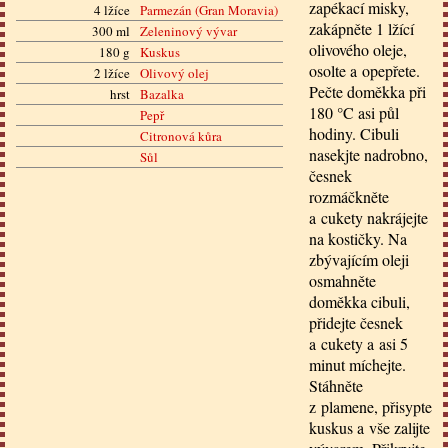
zapékací misky,
4 lžíce
Parmezán (Gran Moravia)
zakápněte 1 lžící
300 ml
Zeleninový vývar
olivového oleje,
180 g
Kuskus
osolte a opepřete.
2 lžíce
Olivový olej
Pečte doměkka při
hrst
Bazalka
180 °C asi půl
Pepř
hodiny. Cibuli
Citronová kůra
nasekjte nadrobno,
Sůl
česnek
rozmáčkněte
a cukety nakrájejte
na kostičky. Na
zbývajícím oleji
osmahněte
doměkka cibuli,
přidejte česnek
a cukety a asi 5
minut míchejte.
Stáhněte
z plamene, přisypte
kuskus a vše zalijte