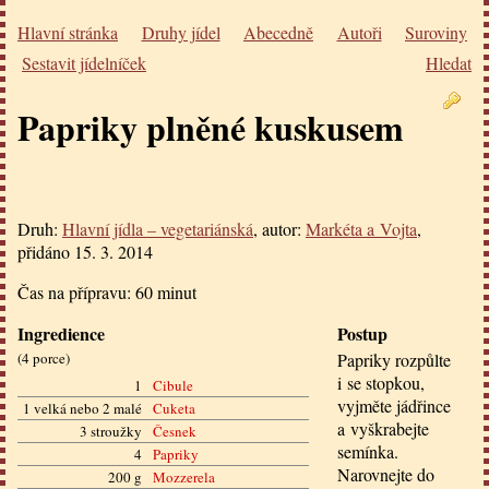
Hlavní stránka
Druhy jídel
Abecedně
Autoři
Suroviny
Sestavit jídelníček
Hledat
Papriky plněné kuskusem
Druh:
Hlavní jídla – vegetariánská
, autor:
Markéta a Vojta
,
přidáno
15. 3. 2014
Čas na přípravu:
60 minut
Ingredience
Postup
(
4 porce
)
Papriky rozpůlte
i se stopkou,
1
Cibule
vyjměte jádřince
1 velká nebo 2 malé
Cuketa
a vyškrabejte
3 stroužky
Česnek
semínka.
4
Papriky
Narovnejte do
200 g
Mozzerela