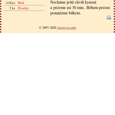
Necháme ještě chvíli kynout
4 lžíce
Med
a pečeme asi 30 min.. Během pečení
2 ks
Žloutky
pomažeme bílkem.
© 2007–2026
Autoři receptů