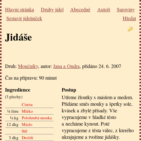
Hlavní stránka
Druhy jídel
Abecedně
Autoři
Suroviny
Sestavit jídelníček
Hledat
Jidáše
Druh:
Moučníky
, autor:
Jana a Ondra
, přidáno
24. 6. 2007
Čas na přípravu:
90 minut
Ingredience
Postup
(
3 plechy
)
Utřeme žloutky s máslem a medem.
Přidáme směs mouky a špetky sole,
Citrón
kvásek a zbylé přísady. Vše
¼ litru
Mléko
vypracujeme v hladké těsto
½ kg
Polohrubá mouka
a necháme kynout. Poté
12 dkg
Máslo
vypracujeme z těsta válec, z kterého
Sůl
ukrajujeme a tvoříme jidášky.
3 dkg
Droždí