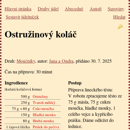
Hlavní stránka
Druhy jídel
Abecedně
Autoři
Suroviny
Sestavit jídelníček
Hledat
Ostružinový koláč
Druh:
Moučníky
, autor:
Jana a Ondra
, přidáno
30. 7. 2025
Čas na přípravu:
30 minut
Ingredience
Postup
(
kulatá koláčová forma
)
Příprava lineckého těsta:
V robotu zpracujeme těsto ze
500 g
Ostružiny
75 g másla, 75 g cukru
250 g
Tvaroh měkký
moučka, hladké mouky, 1
75 g + 80 g
Cukr moučka
celého vejce a kypřícího
150 g
Hladká mouka
prášku. Dáme odležet do
80 g
Hrubá mouka
lednice.
1 čajová lžička
Prášek do pečiva