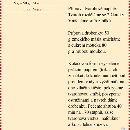
75 g + 50 g
Máslo
Příprava tvarohové náplně:
3 ks
Vejce
Tvaroh rozděláme se 2 žloutky.
Vmícháme sníh z bílků.
Příprava drobenky: 50
g změklého másla smícháme
s cukrem moučka 80
g a hrubou moukou.
Koláčovou formu vysteleme
pečícím papírem (trik: arch
zmačkat do koule, namočit pod
proudem vody a vyždímat), na
dno vtlačíme těsto, pokryjeme
tvarohovou směsí, posypeme
ostružinami a navrch dáme
drobenku. Pečeme zhruba 40
min na 170 stupňů, až se
tvarohová vrstva "nafoukne"
a koláč lehce zrůžoví.