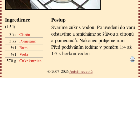
Ingredience
Postup
(
1,5 l
)
Svaříme cukr s vodou. Po uvedení do varu
odstavíme a smícháme se šťávou z citronů
3 ks
Citrón
a pomerančů. Nakonec přilijeme rum.
3 ks
Pomeranč
Před podáváním ředíme v poměru 1:4 až
½ l
Rum
1:5 s horkou vodou.
¼ l
Voda
570 g
Cukr krupice
© 2007–2026
Autoři receptů