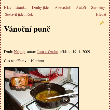
Hlavní stránka
Druhy jídel
Abecedně
Autoři
Suroviny
Sestavit jídelníček
Hledat
Vánoční punč
Druh:
Nápoje
, autor:
Jana a Ondra
, přidáno
19. 4. 2009
Čas na přípravu:
10 minut