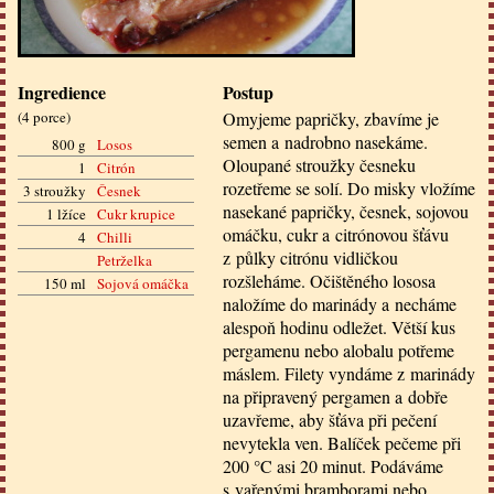
Ingredience
Postup
(
4 porce
)
Omyjeme papričky, zbavíme je
semen a nadrobno nasekáme.
800 g
Losos
Oloupané stroužky česneku
1
Citrón
rozetřeme se solí. Do misky vložíme
3 stroužky
Česnek
nasekané papričky, česnek, sojovou
1 lžíce
Cukr krupice
omáčku, cukr a citrónovou šťávu
4
Chilli
z půlky citrónu vidličkou
Petrželka
rozšleháme. Očištěného lososa
150 ml
Sojová omáčka
naložíme do marinády a necháme
alespoň hodinu odležet. Větší kus
pergamenu nebo alobalu potřeme
máslem. Filety vyndáme z marinády
na připravený pergamen a dobře
uzavřeme, aby šťáva při pečení
nevytekla ven. Balíček pečeme při
200 °C asi 20 minut. Podáváme
s vařenými bramborami nebo