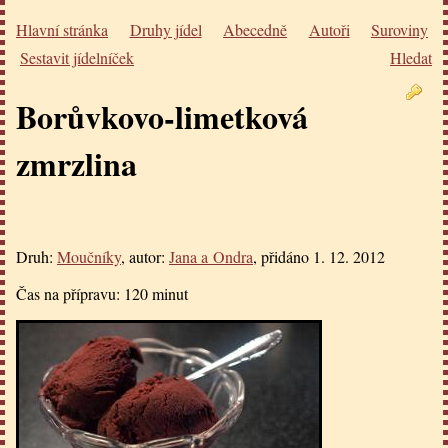
Hlavní stránka
Druhy jídel
Abecedně
Autoři
Suroviny
Sestavit jídelníček
Hledat
Borůvkovo-limetková
zmrzlina
Druh:
Moučníky
, autor:
Jana a Ondra
, přidáno
1. 12. 2012
Čas na přípravu:
120 minut