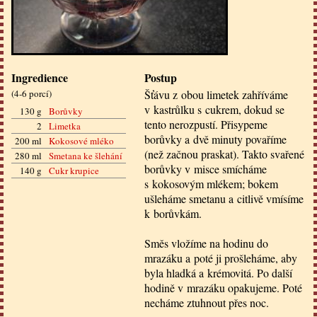
Ingredience
Postup
(
4-6 porcí
)
Šťávu z obou limetek zahříváme
v kastrůlku s cukrem, dokud se
130 g
Borůvky
tento nerozpustí. Přisypeme
2
Limetka
borůvky a dvě minuty povaříme
200 ml
Kokosové mléko
(než začnou praskat). Takto svařené
280 ml
Smetana ke šlehání
borůvky v misce smícháme
140 g
Cukr krupice
s kokosovým mlékem; bokem
ušleháme smetanu a citlivě vmísíme
k borůvkám.
Směs vložíme na hodinu do
mrazáku a poté ji prošleháme, aby
byla hladká a krémovitá. Po další
hodině v mrazáku opakujeme. Poté
necháme ztuhnout přes noc.