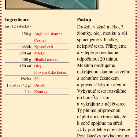
Ingredience
Postup
(
asi 12 šátečků
)
Droždí, vlažné mléko, 3
žloutky, olej, mouku a sůl
150 g
Anglická slanina
spracujeme v hladké,
Česnek
nelepivé těsto. Přikryjeme
1 sáček
Kysané zelí
a v teple jej necháme
250 ml
Mléko
odpočinout 20 minut.
500 g
Hladká mouka
Mezitím orestujeme
150 ml
Olej
nakrájenou slaninu se zelím
Provensálské koření
a ochutíme česnekem
1 lžička
Sůl
a provensálským kořením.
1 kostka (42 g)
Droždí
Vykynuté těsto rozválíme
4 ks
Žloutky
do tloušťky 1 cm
a vykrájíme z něj čtverce.
Ty plníme připravenou
náplní a uzavřeme tak, že
k sobě spojíme na střed
vždy protilehlé cípy čtverce.
Poté šátečky poklademe na