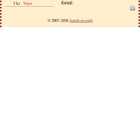
formě.
3 ks
Vejce
© 2007–2026
Autoři receptů