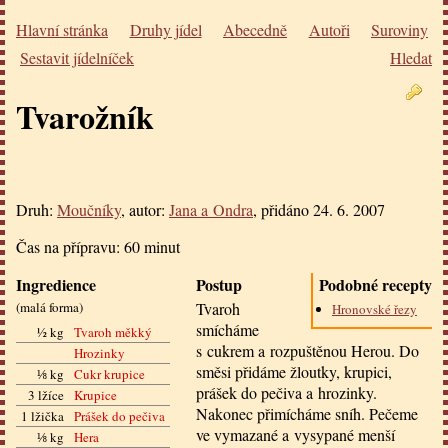
Hlavní stránka
Druhy jídel
Abecedně
Autoři
Suroviny
Sestavit jídelníček
Hledat
Tvarožník
Druh:
Moučníky
, autor:
Jana a Ondra
, přidáno
24. 6. 2007
Čas na přípravu:
60 minut
Ingredience
Postup
Podobné recepty
(
malá forma
)
Tvaroh
Hronovské řezy
smícháme
½ kg
Tvaroh měkký
s cukrem a rozpuštěnou Herou. Do
Hrozinky
směsi přidáme žloutky, krupici,
⅛ kg
Cukr krupice
prášek do pečiva a hrozinky.
3 lžíce
Krupice
Nakonec přimícháme sníh. Pečeme
1 lžička
Prášek do pečiva
ve vymazané a vysypané menší
⅛ kg
Hera