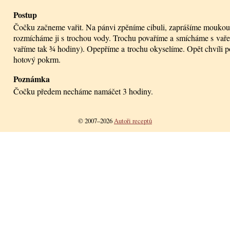
Postup
Čočku začneme vařit. Na pánvi zpěníme cibuli, zaprášíme moukou
rozmícháme ji s trochou vody. Trochu povaříme a smícháme s vař
vaříme tak ¾ hodiny). Opepříme a trochu okyselíme. Opět chvíli 
hotový pokrm.
Poznámka
Čočku předem necháme namáčet 3 hodiny.
© 2007–2026
Autoři receptů