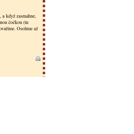
, a když zasmahne,
enou čočkou (tu
povaříme. Osolíme až