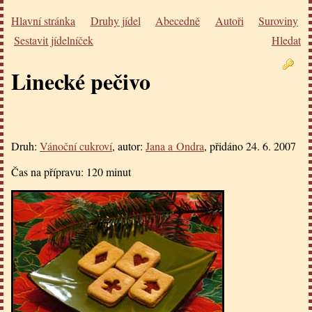
Hlavní stránka
Druhy jídel
Abecedně
Autoři
Suroviny
Sestavit jídelníček
Hledat
Linecké pečivo
Druh:
Vánoční cukroví
, autor:
Jana a Ondra
, přidáno
24. 6. 2007
Čas na přípravu:
120 minut