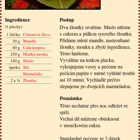
Ingredience
Postup
(
3 plechy
)
Dva žloutky uvaříme. Máslo utřeme
s cukrem a půlkou syrového žloutku.
1 lžička
Citronová šťáva
Přidáme mleté mandle, nastrouhané
30 g
Mandle
žloutky, mouku a zbylé ingredience.
60 g
Cukr krupice
Těsto hněteme.
250 g
Hladká mouka
Vyválíme na tenkou placku,
140 g
Máslo
vykrajujeme vzory a pečeme na
špetka
Sůl
pečícím papíru v mírně vyhřáté troubě
Marmeláda
asi 10 minut. Vychladlé pečivo
2 a ½
Žloutky
slepujeme po dvojicích marmeládou.
Poznámka
Těsto necháme přes noc odležet ve
spíži.
Vrchní díl můžeme obtisknout
v moučkovém cukru.
Standardně pečeme ze 3 dávek.