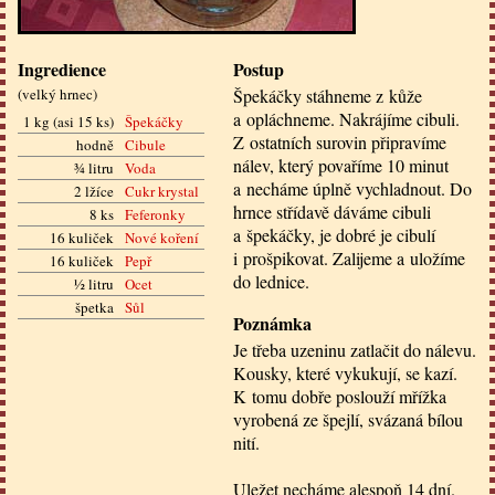
Ingredience
Postup
(
velký hrnec
)
Špekáčky stáhneme z kůže
a opláchneme. Nakrájíme cibuli.
1 kg (asi 15 ks)
Špekáčky
Z ostatních surovin připravíme
hodně
Cibule
nálev, který povaříme 10 minut
¾ litru
Voda
a necháme úplně vychladnout. Do
2 lžíce
Cukr krystal
hrnce střídavě dáváme cibuli
8 ks
Feferonky
a špekáčky, je dobré je cibulí
16 kuliček
Nové koření
i prošpikovat. Zalijeme a uložíme
16 kuliček
Pepř
do lednice.
½ litru
Ocet
špetka
Sůl
Poznámka
Je třeba uzeninu zatlačit do nálevu.
Kousky, které vykukují, se kazí.
K tomu dobře poslouží mřížka
vyrobená ze špejlí, svázaná bílou
nití.
Uležet necháme alespoň 14 dní.