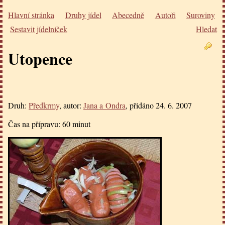
Hlavní stránka
Druhy jídel
Abecedně
Autoři
Suroviny
Sestavit jídelníček
Hledat
Utopence
Druh:
Předkrmy
, autor:
Jana a Ondra
, přidáno
24. 6. 2007
Čas na přípravu:
60 minut