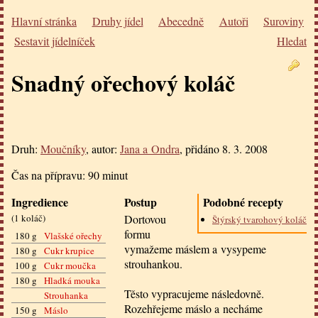
Hlavní stránka
Druhy jídel
Abecedně
Autoři
Suroviny
Sestavit jídelníček
Hledat
Snadný ořechový koláč
Druh:
Moučníky
, autor:
Jana a Ondra
, přidáno
8. 3. 2008
Čas na přípravu:
90 minut
Ingredience
Postup
Podobné recepty
(
1 koláč
)
Dortovou
Štýrský tvarohový koláč
formu
180 g
Vlašské ořechy
vymažeme máslem a vysypeme
180 g
Cukr krupice
strouhankou.
100 g
Cukr moučka
180 g
Hladká mouka
Těsto vypracujeme následovně.
Strouhanka
Rozehřejeme máslo a necháme
150 g
Máslo