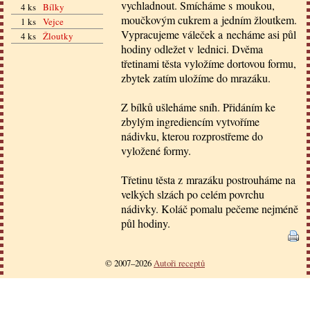
vychladnout. Smícháme s moukou,
4 ks
Bílky
moučkovým cukrem a jedním žloutkem.
1 ks
Vejce
Vypracujeme váleček a necháme asi půl
4 ks
Žloutky
hodiny odležet v lednici. Dvěma
třetinami těsta vyložíme dortovou formu,
zbytek zatím uložíme do mrazáku.
Z bílků ušleháme sníh. Přidáním ke
zbylým ingrediencím vytvoříme
nádivku, kterou rozprostřeme do
vyložené formy.
Třetinu těsta z mrazáku postrouháme na
velkých slzách po celém povrchu
nádivky. Koláč pomalu pečeme nejméně
půl hodiny.
© 2007–2026
Autoři receptů