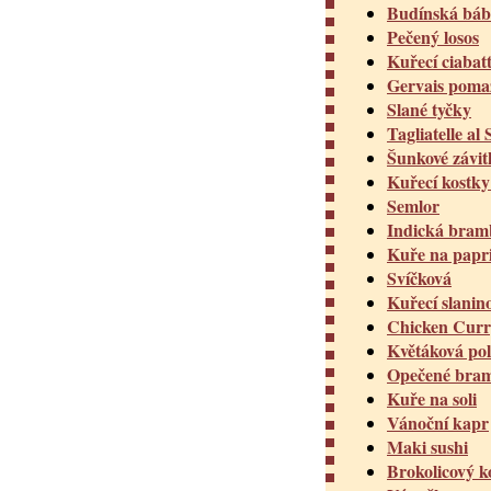
Budínská bá
Pečený losos
Kuřecí ciabat
Gervais pom
Slané tyčky
Tagliatelle al
Šunkové závit
Kuřecí kostky 
Semlor
Indická bram
Kuře na papr
Svíčková
Kuřecí slanin
Chicken Curr
Květáková po
Opečené bra
Kuře na soli
Vánoční kapr
Maki sushi
Brokolicový k