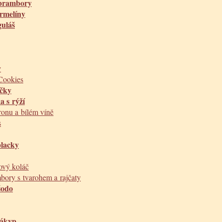
 brambory
rmelíny
uláš
y
Cookies
ičky
a s rýží
tronu a bílém víně
s
lacky
ový koláč
bory s tvarohem a rajčaty
šodo
nákyp