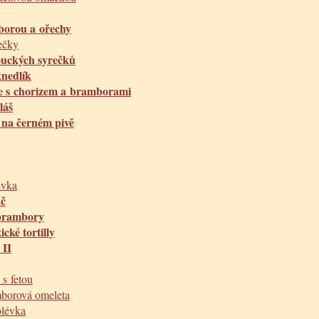
borou a ořechy
zečky
ouckých syrečků
knedlík
ce s chorizem a bramborami
láš
 na černém pivě
évka
áč
brambory
cké tortilly
 II
s fetou
borová omeleta
olévka