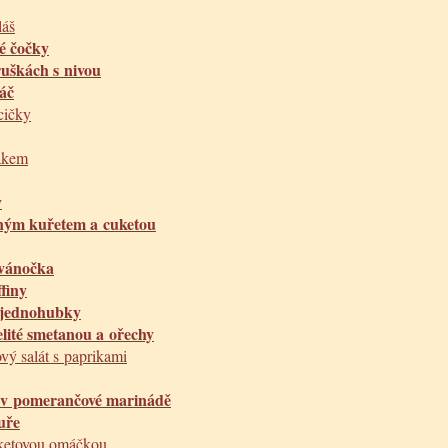
láš
né čočky
uškách s nivou
áč
cičky
ákem
y
aným kuřetem a cuketou
vánočka
finy
 jednohubky
lité smetanou a ořechy
ový salát s paprikami
y v pomerančové marinádě
uře
uketovou omáčkou