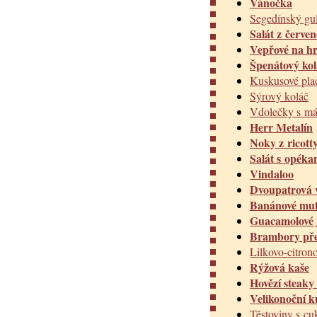
Vánočka
Segedínský gu
Salát z červe
Vepřové na hr
Špenátový kol
Kuskusové pla
Sýrový koláč
Vdolečky s m
Herr Metalín
Noky z ricott
Salát s opék
Vindaloo
Dvoupatrová 
Banánové muf
Guacamolové
Brambory pře
Lilkovo-citron
Rýžová kaše
Hovězí steak
Velikonoční k
Těstoviny s c