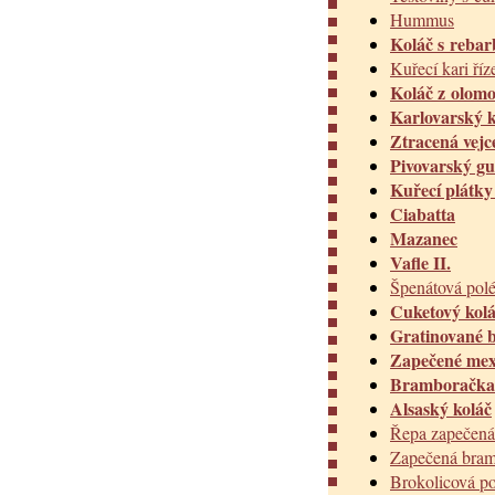
Hummus
Koláč s rebar
Kuřecí kari ří
Koláč z olom
Karlovarský 
Ztracená vej
Pivovarský gu
Kuřecí plátky
Ciabatta
Mazanec
Vafle II.
Špenátová pol
Cuketový kol
Gratinované 
Zapečené mexi
Bramboračka
Alsaský koláč
Řepa zapečená 
Zapečená bram
Brokolicová p