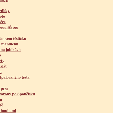
edlíky
oto
ačce
ovou šťávou
ýnovém těstíčku
s mandlemi
 na jablkách
o
ety
alát
o
dpalovaného těsta
 prsa
arony po Španělsku
ka
ně
é houbami