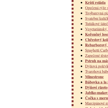
Krůtí roláda
Opečená rýže 
Trojbarevná pi
Svatební kulič
Tuňákové šáte
Vegetariánský
Kořeněný los
Chřestový kol
Rebarborový 
Spaghetti Car
Zapečené těsto
Pstruh na más
Dýňová polév
Tvarohová báb
Minestrone
Bábovka a la
Dýňové rizoto
Jablko-makoví
Čočka s mer
Marcipánové m