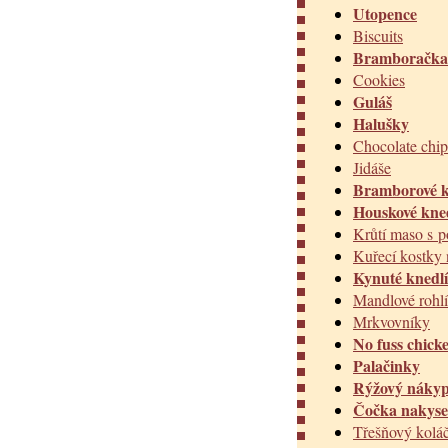
Utopence
Biscuits
Bramboračka
Cookies
Guláš
Halušky
Chocolate chip
Jidáše
Bramborové k
Houskové kne
Krůtí maso s 
Kuřecí kostky 
Kynuté knedl
Mandlové rohl
Mrkvovníky
No fuss chick
Palačinky
Rýžový náky
Čočka nakyse
Třešňový kolá