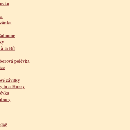
bovka
ta
azánka
 Salmone
ky
à la Bíf
borová polévka
ice
ové závitky
y in a Hurry
lévka
mbory
oláč