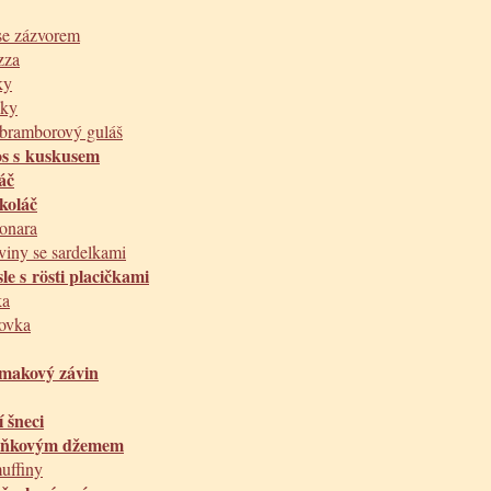
se zázvorem
zza
ky
čky
 bramborový guláš
os s kuskusem
áč
koláč
bonara
viny se sardelkami
le s rösti placičkami
ka
ovka
 makový závin
 šneci
uňkovým džemem
uffiny