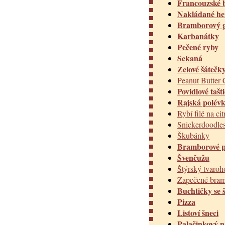
Francouzské
Nakládané he
Bramborový g
Karbanátky
Pečené ryby
Sekaná
Zelové šátečk
Peanut Butter 
Povidlové tašt
Rajská polévk
Rybí filé na ci
Snickerdoodle
Škubánky
Bramborové p
Švenčužu
Štýrský tvaroh
Zapečené bram
Buchtičky se 
Pizza
Listoví šneci
Palačinkový 