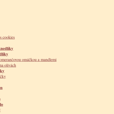
s cookies
nedlíky
dlíky
pomerančovou omáčkou a mandlemi
na olivách
íky
íčky
en
p
lo
č