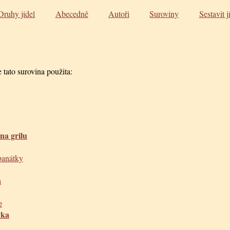
Druhy jídel
Abecedně
Autoři
Suroviny
Sestavit j
 tato surovina použita:
na grilu
banátky
a
e
vka