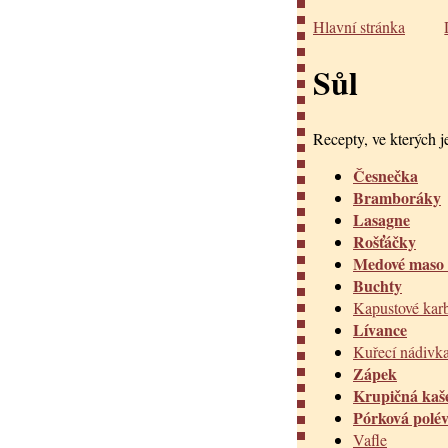
Hlavní stránka
Sůl
Recepty, ve kterých je
Česnečka
Bramboráky
Lasagne
Rošťáčky
Medové maso 
Buchty
Kapustové kar
Lívance
Kuřecí nádivk
Zápek
Krupičná kaš
Pórková polé
Vafle