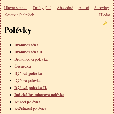
Hlavní stránka
Druhy jídel
Abecedně
Autoři
Suroviny
Sestavit jídelníček
Hledat
Polévky
Bramboračka
Bramboračka II
Brokolicová polévka
Česnečka
Dýňová polévka
Dýňová polévka
Dýňová polévka II.
Indická bramborová polévka
Kuřecí polévka
Květáková polévka