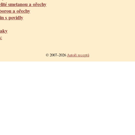
lité smetanou a ořechy
borou a ořechy
in s povidly
caky
c
© 2007–2026
Autoři receptů