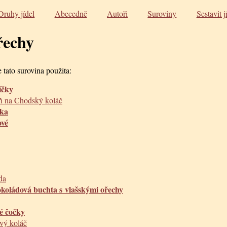
Druhy jídel
Abecedně
Autoři
Suroviny
Sestavit j
řechy
 tato surovina použita:
íčky
ň na Chodský koláč
vka
ové
da
koládová buchta s vlašskými ořechy
né čočky
vý koláč