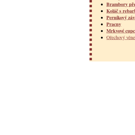
Brambory pře
Koláč s rebar
Perníkový záv
Pracny
Mrkvové cup
Ořechový věne