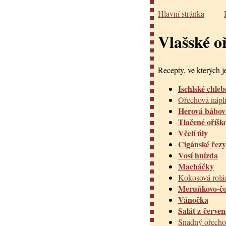
Hlavní stránka
Vlašské o
Recepty, ve kterých je
Ischlské chleb
Ořechová nápl
Herová bábo
Tlačené oříšk
Včelí úly
Cigánské řezy
Vosí hnízda
Macháčky
Kokosová rolá
Meruňkovo-čo
Vánočka
Salát z červe
Snadný ořecho