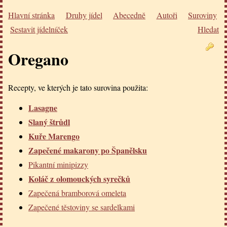
Hlavní stránka
Druhy jídel
Abecedně
Autoři
Suroviny
Sestavit jídelníček
Hledat
Oregano
Recepty, ve kterých je tato surovina použita:
Lasagne
Slaný štrůdl
Kuře Marengo
Zapečené makarony po Španělsku
Pikantní minipizzy
Koláč z olomouckých syrečků
Zapečená bramborová omeleta
Zapečené těstoviny se sardelkami