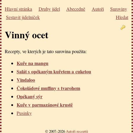
Hlavní stránka
Druhy jídel
Abecedně
Autoři
Suroviny
Sestavit jídelníček
Hledat
Vinný ocet
Recepty, ve kterých je tato surovina použita:
Kuře na mangu
Salát s opékaným kuřetem a cuketou
Vindaloo
Čokoládové muffiny s tvarohem
Opékaný sýr
Kuře v parmazánové krustě
Pusinky
© 2007–2026
Autoři receptů