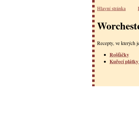
Hlavní stránka
Worchest
Recepty, ve kterých je
Rošťáčky
Kuřecí plátky