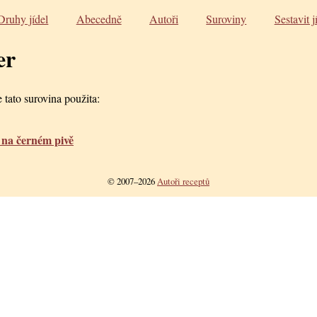
Druhy jídel
Abecedně
Autoři
Suroviny
Sestavit j
er
 tato surovina použita:
 na černém pivě
© 2007–2026
Autoři receptů