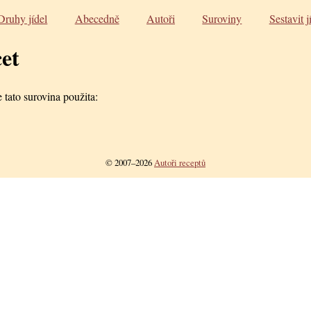
Druhy jídel
Abecedně
Autoři
Suroviny
Sestavit j
et
 tato surovina použita:
© 2007–2026
Autoři receptů