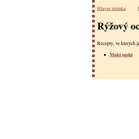
Hlavní stránka
Rýžový oc
Recepty, ve kterých je
Maki sushi