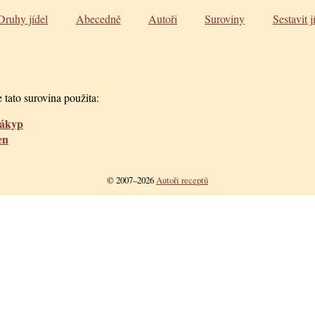
Druhy jídel
Abecedně
Autoři
Suroviny
Sestavit j
 tato surovina použita:
nákyp
en
© 2007–2026
Autoři receptů