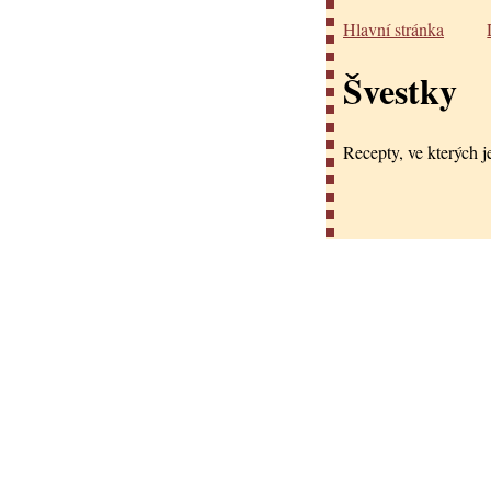
Hlavní stránka
Švestky
Recepty, ve kterých je